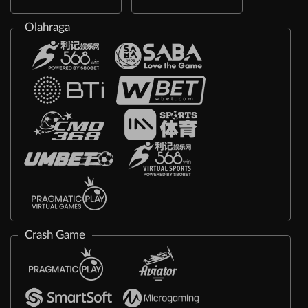
Olahraga
Crash Game