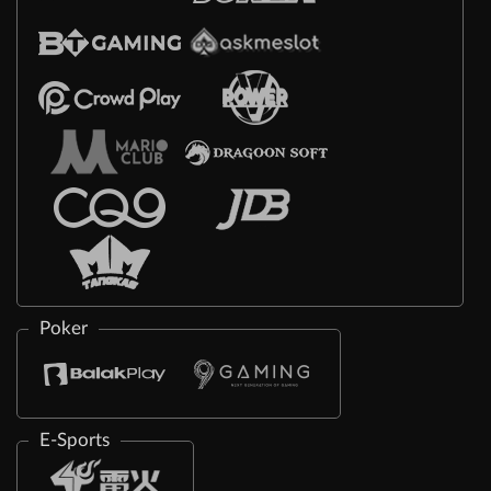
Poker
E-Sports