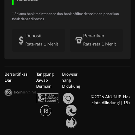
* Selama bank maintenance dan bank offline deposit dan penarikan
tidak dapat diproses
Deposit
Penarikan
Rata-rata 1 Menit
Rata-rata 1 Menit
Bersertifikasi
Tanggung
Browser
Dari
Jawab
Yang
Bermain
Didukung
©2026 AKUNJP. Hak
cipta dilindungi | 18+