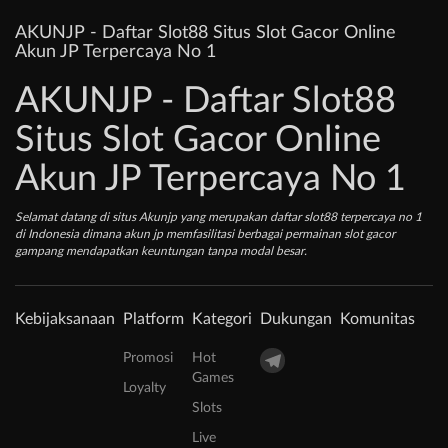
AKUNJP - Daftar Slot88 Situs Slot Gacor Online
Akun JP Terpercaya No 1
AKUNJP - Daftar Slot88
Situs Slot Gacor Online
Akun JP Terpercaya No 1
Selamat datang di situs Akunjp yang merupakan daftar slot88 terpercaya no 1
di Indonesia dimana akun jp memfasilitasi berbagai permainan slot gacor
gampang mendapatkan keuntungan tanpa modal besar.
Kebijaksanaan
Platform
Kategori
Dukungan
Komunitas
Promosi
Hot
Games
Loyalty
Slots
Live