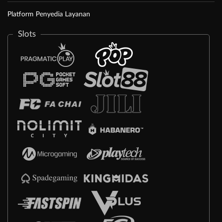
Platform Penyedia Layanan
Slots