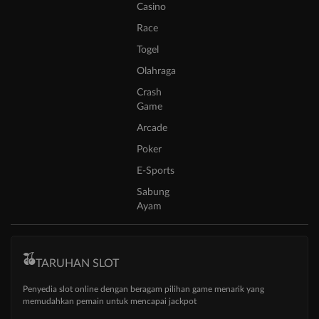
Casino
Race
Togel
Olahraga
Crash
Game
Arcade
Poker
E-Sports
Sabung
Ayam
TARUHAN SLOT
Penyedia slot online dengan beragam pilihan game menarik yang
memudahkan pemain untuk mencapai jackpot