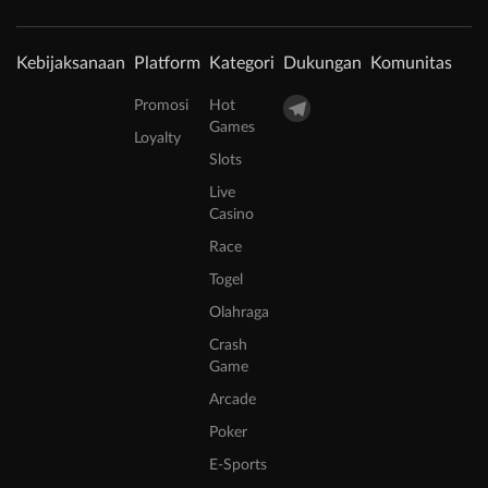
Kebijaksanaan
Platform
Kategori
Dukungan
Komunitas
Promosi
Hot
Games
Loyalty
Slots
Live
Casino
Race
Togel
Olahraga
Crash
Game
Arcade
Poker
E-Sports