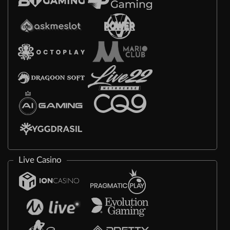
Live Casino