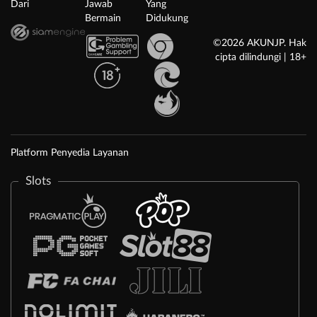
Dari
Jawab
Yang
Bermain
Didukung
©2026 AKUNJP. Hak
cipta dilindungi | 18+
Platform Penyedia Layanan
Slots