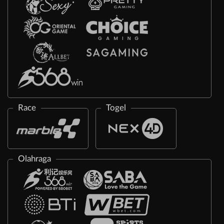
Race
Togel
Olahraga